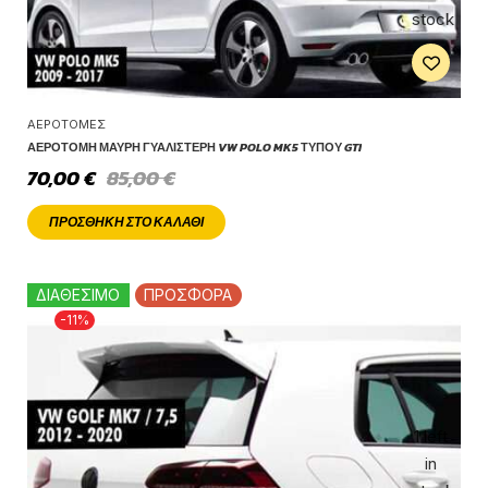
stock
ΑΕΡΟΤΟΜΈΣ
ΑΕΡΟΤΟΜΉ ΜΑΎΡΗ ΓΥΑΛΙΣΤΕΡΉ VW POLO MK5 ΤΎΠΟΥ GTI
70,00
€
85,00
€
ΠΡΟΣΘΉΚΗ ΣΤΟ ΚΑΛΆΘΙ
ΔΙΑΘΕΣΙΜΟ
ΠΡΟΣΦΟΡΑ
-11%
1 left
in