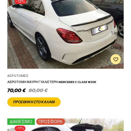
-13%
1 left
in
stock
ΑΕΡΟΤΟΜΈΣ
ΑΕΡΟΤΟΜΉ ΜΑΎΡΗ ΓΥΑΛΙΣΤΕΡΉ MERCEDES C CLASS W205
70,00
€
80,00
€
ΠΡΟΣΘΉΚΗ ΣΤΟ ΚΑΛΆΘΙ
ΔΙΑΘΕΣΙΜΟ
ΠΡΟΣΦΟΡΑ
-11%