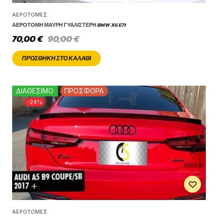
ΑΕΡΟΤΟΜΈΣ
ΑΕΡΟΤΟΜΉ ΜΑΎΡΗ ΓΥΑΛΙΣΤΕΡΉ BMW X6 E71
70,00
€
90,00
€
ΠΡΟΣΘΉΚΗ ΣΤΟ ΚΑΛΆΘΙ
ΔΙΑΘΕΣΙΜΟ
ΠΡΟΣΦΟΡΑ
-24%
1 left
in
stock
ΑΕΡΟΤΟΜΈΣ