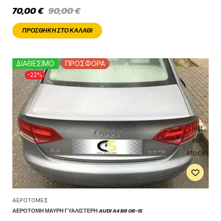
70,00
€
90,00
€
ΠΡΟΣΘΉΚΗ ΣΤΟ ΚΑΛΆΘΙ
ΔΙΑΘΕΣΙΜΟ
ΠΡΟΣΦΟΡΑ
-22%
1 left
in
stock
ΑΕΡΟΤΟΜΈΣ
ΑΕΡΟΤΟΜΉ ΜΑΎΡΗ ΓΥΑΛΙΣΤΕΡΉ AUDI A4 B8 08-15