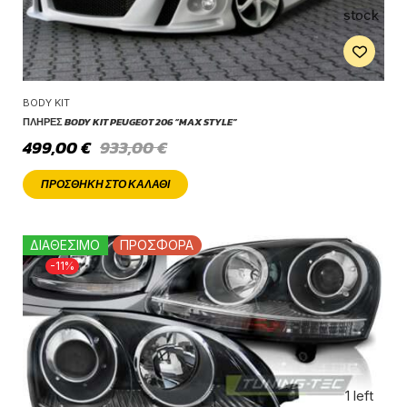
stock
BODY KIT
ΠΛΉΡΕΣ BODY KIT PEUGEOT 206 “MAX STYLE”
499,00
€
933,00
€
ΠΡΟΣΘΉΚΗ ΣΤΟ ΚΑΛΆΘΙ
ΔΙΑΘΕΣΙΜΟ
ΠΡΟΣΦΟΡΑ
-11%
1 left