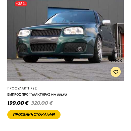
-38%
1 left
in
stock
ΠΡΟΦΥΛΑΚΤΉΡΕΣ
ΕΜΠΡΌΣ ΠΡΟΦΥΛΑΚΤΉΡΑΣ VW GOLF 3
199,00
€
320,00
€
ΠΡΟΣΘΉΚΗ ΣΤΟ ΚΑΛΆΘΙ