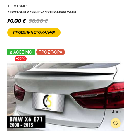
ΑΕΡΟΤΟΜΈΣ
ΑΕΡΟΤΟΜΉ ΜΑΎΡΗ ΓΥΑΛΙΣΤΕΡΉ BMW X6 F16
70,00
€
90,00
€
ΠΡΟΣΘΉΚΗ ΣΤΟ ΚΑΛΆΘΙ
ΔΙΑΘΕΣΙΜΟ
ΠΡΟΣΦΟΡΑ
-22%
1 left
in
stock