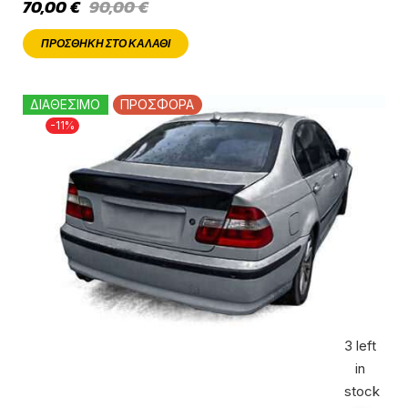
70,00
€
90,00
€
ΠΡΟΣΘΉΚΗ ΣΤΟ ΚΑΛΆΘΙ
ΔΙΑΘΕΣΙΜΟ
ΠΡΟΣΦΟΡΑ
-11%
3 left
in
stock