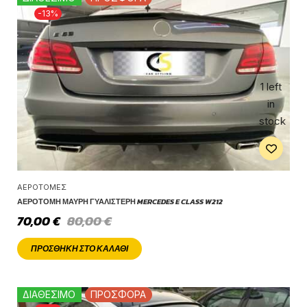
-13%
1 left
in
stock
ΑΕΡΟΤΟΜΈΣ
ΑΕΡΟΤΟΜΉ ΜΑΎΡΗ ΓΥΑΛΙΣΤΕΡΉ MERCEDES E CLASS W212
70,00
€
80,00
€
ΠΡΟΣΘΉΚΗ ΣΤΟ ΚΑΛΆΘΙ
ΔΙΑΘΕΣΙΜΟ
ΠΡΟΣΦΟΡΑ