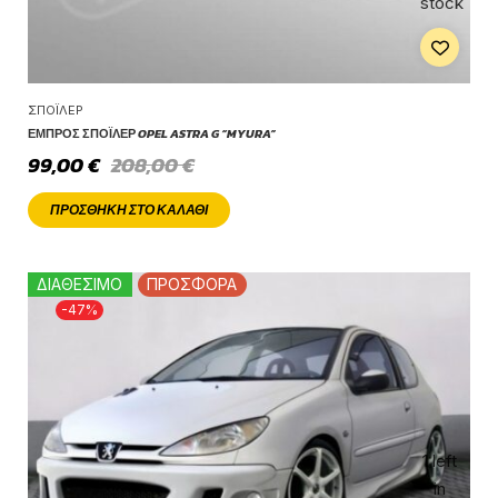
stock
ΣΠΌΙΛΕΡ
ΕΜΠΡΌΣ ΣΠΌΙΛΕΡ OPEL ASTRA G “MYURA”
99,00
€
208,00
€
ΠΡΟΣΘΉΚΗ ΣΤΟ ΚΑΛΆΘΙ
ΔΙΑΘΕΣΙΜΟ
ΠΡΟΣΦΟΡΑ
-47%
1 left
in