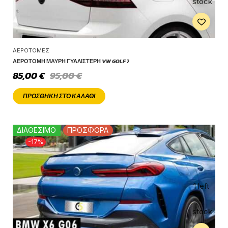
stock
ΑΕΡΟΤΟΜΈΣ
ΑΕΡΟΤΟΜΉ ΜΑΎΡΗ ΓΥΑΛΙΣΤΕΡΉ VW GOLF 7
85,00
€
95,00
€
ΠΡΟΣΘΉΚΗ ΣΤΟ ΚΑΛΆΘΙ
ΔΙΑΘΕΣΙΜΟ
ΠΡΟΣΦΟΡΑ
-17%
1 left
in
stock