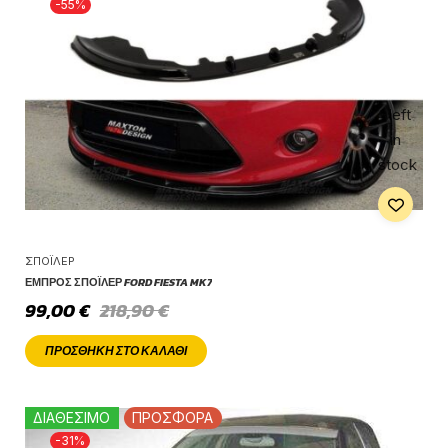
-55%
1 left
in
stock
ΣΠΌΙΛΕΡ
ΕΜΠΡΌΣ ΣΠΌΙΛΕΡ FORD FIESTA MK7
99,00
€
218,90
€
ΠΡΟΣΘΉΚΗ ΣΤΟ ΚΑΛΆΘΙ
ΔΙΑΘΕΣΙΜΟ
ΠΡΟΣΦΟΡΑ
-31%