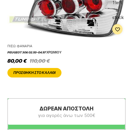
1 left
in
stock
ΠΊΣΩ ΦΑΝΆΡΙΑ
PEUGEOT 306 02.93-04.97 ΧΡΩΜΊΟΥ
80,00
€
110,00
€
ΠΡΟΣΘΉΚΗ ΣΤΟ ΚΑΛΆΘΙ
ΔΩΡΕΆΝ ΑΠΟΣΤΟΛΉ
για αγορές άνω των 500€