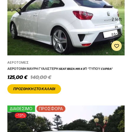
2 left
in
stock
ΑΕΡΟΤΟΜΈΣ
ΑΕΡΟΤΟΜΉ ΜΑΎΡΗ ΓΥΑΛΙΣΤΕΡΉ SEAT IBIZA MK4 3Π “ΤΎΠΟΥ CUPRA”
125,00
€
140,00
€
ΠΡΟΣΘΉΚΗ ΣΤΟ ΚΑΛΆΘΙ
ΔΙΑΘΕΣΙΜΟ
ΠΡΟΣΦΟΡΑ
-13%