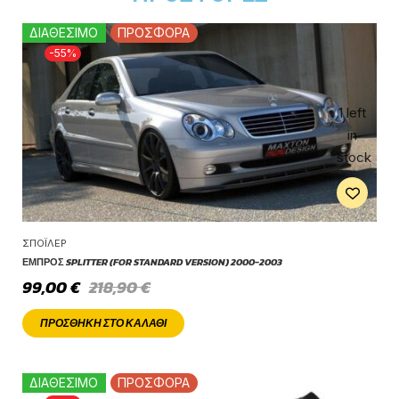
ΔΙΑΘΕΣΙΜΟ
ΠΡΟΣΦΟΡΑ
-55%
1 left
in
stock
ΣΠΌΙΛΕΡ
ΕΜΠΡΌΣ SPLITTER (FOR STANDARD VERSION) 2000-2003
99,00
€
218,90
€
ΠΡΟΣΘΉΚΗ ΣΤΟ ΚΑΛΆΘΙ
ΔΙΑΘΕΣΙΜΟ
ΠΡΟΣΦΟΡΑ