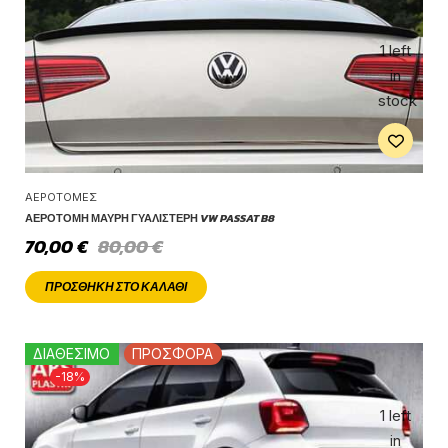
1 left
in
stock
ΑΕΡΟΤΟΜΈΣ
ΑΕΡΟΤΟΜΉ ΜΑΎΡΗ ΓΥΑΛΙΣΤΕΡΉ VW PASSAT B8
70,00
€
80,00
€
ΠΡΟΣΘΉΚΗ ΣΤΟ ΚΑΛΆΘΙ
ΔΙΑΘΕΣΙΜΟ
ΠΡΟΣΦΟΡΑ
-18%
1 left
in