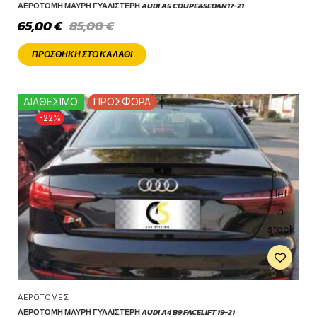
ΑΕΡΟΤΟΜΉ ΜΑΎΡΗ ΓΥΑΛΙΣΤΕΡΉ AUDI A5 COUPE&SEDAN17-21
65,00
€
85,00
€
ΠΡΟΣΘΉΚΗ ΣΤΟ ΚΑΛΆΘΙ
ΔΙΑΘΕΣΙΜΟ
ΠΡΟΣΦΟΡΑ
-22%
1 left
in
stock
ΑΕΡΟΤΟΜΈΣ
ΑΕΡΟΤΟΜΉ ΜΑΎΡΗ ΓΥΑΛΙΣΤΕΡΉ AUDI A4 B9 FACELIFT 19-21