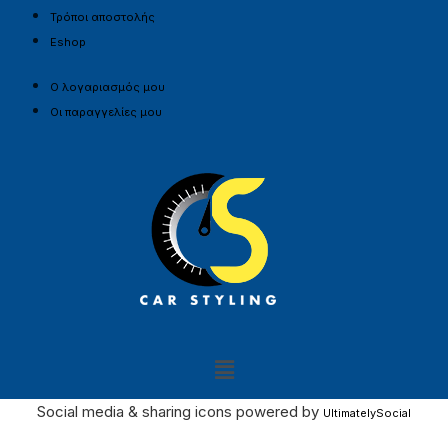
Τρόποι αποστολής
Eshop
Ο λογαριασμός μου
Οι παραγγελίες μου
Social media & sharing icons powered by
UltimatelySocial