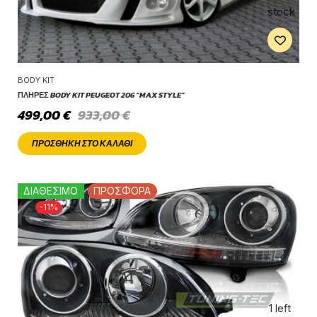
stock
BODY KIT
ΠΛΉΡΕΣ BODY KIT PEUGEOT 206 “MAX STYLE”
499,00
€
933,00
€
ΠΡΟΣΘΉΚΗ ΣΤΟ ΚΑΛΆΘΙ
ΔΙΑΘΕΣΙΜΟ
ΠΡΟΣΦΟΡΑ
-11%
1 left