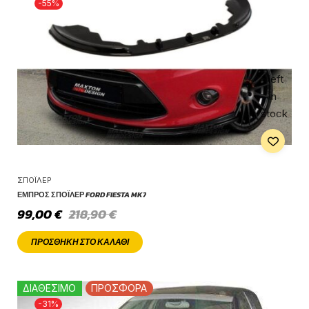
-55%
1 left
in
stock
ΣΠΌΙΛΕΡ
ΕΜΠΡΌΣ ΣΠΌΙΛΕΡ FORD FIESTA MK7
99,00
€
218,90
€
ΠΡΟΣΘΉΚΗ ΣΤΟ ΚΑΛΆΘΙ
ΔΙΑΘΕΣΙΜΟ
ΠΡΟΣΦΟΡΑ
-31%