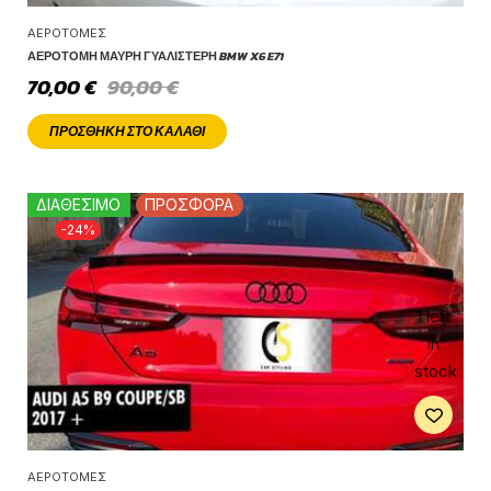
ΑΕΡΟΤΟΜΈΣ
ΑΕΡΟΤΟΜΉ ΜΑΎΡΗ ΓΥΑΛΙΣΤΕΡΉ BMW X6 E71
70,00
€
90,00
€
ΠΡΟΣΘΉΚΗ ΣΤΟ ΚΑΛΆΘΙ
ΔΙΑΘΕΣΙΜΟ
ΠΡΟΣΦΟΡΑ
-24%
1 left
in
stock
ΑΕΡΟΤΟΜΈΣ