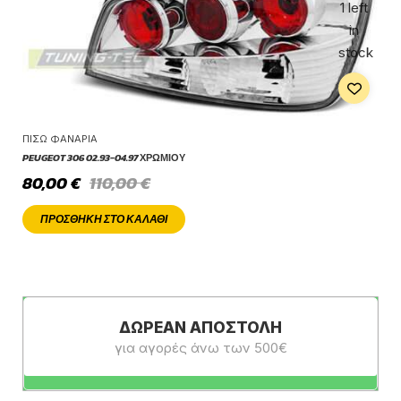
1 left
in
stock
ΠΊΣΩ ΦΑΝΆΡΙΑ
PEUGEOT 306 02.93-04.97 ΧΡΩΜΊΟΥ
80,00
€
110,00
€
ΠΡΟΣΘΉΚΗ ΣΤΟ ΚΑΛΆΘΙ
ΔΩΡΕΆΝ ΑΠΟΣΤΟΛΉ
για αγορές άνω των 500€