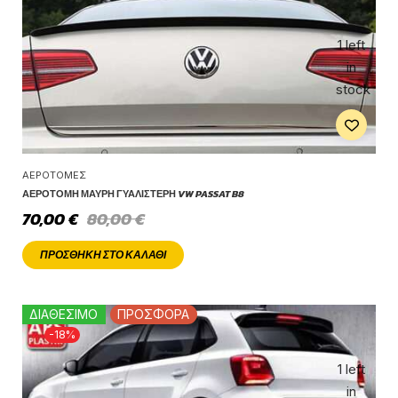
1 left
in
stock
ΑΕΡΟΤΟΜΈΣ
ΑΕΡΟΤΟΜΉ ΜΑΎΡΗ ΓΥΑΛΙΣΤΕΡΉ VW PASSAT B8
70,00
€
80,00
€
ΠΡΟΣΘΉΚΗ ΣΤΟ ΚΑΛΆΘΙ
ΔΙΑΘΕΣΙΜΟ
ΠΡΟΣΦΟΡΑ
-18%
1 left
in