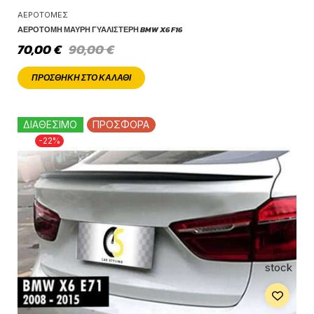
ΑΕΡΟΤΟΜΈΣ
ΑΕΡΟΤΟΜΉ ΜΑΎΡΗ ΓΥΑΛΙΣΤΕΡΉ BMW X6 F16
70,00
€
90,00
€
ΠΡΟΣΘΉΚΗ ΣΤΟ ΚΑΛΆΘΙ
ΔΙΑΘΕΣΙΜΟ
ΠΡΟΣΦΟΡΑ
-22%
1 left
in
stock