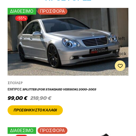
ΔΙΑΘΕΣΙΜΟ
ΠΡΟΣΦΟΡΑ
-55%
1 left
in
stock
ΣΠΌΙΛΕΡ
ΕΜΠΡΌΣ SPLITTER (FOR STANDARD VERSION) 2000-2003
99,00
€
218,90
€
ΠΡΟΣΘΉΚΗ ΣΤΟ ΚΑΛΆΘΙ
ΔΙΑΘΕΣΙΜΟ
ΠΡΟΣΦΟΡΑ