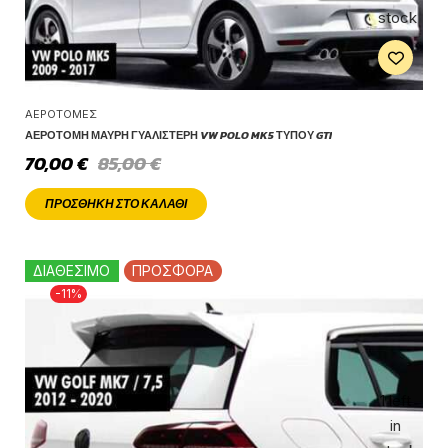
stock
ΑΕΡΟΤΟΜΈΣ
ΑΕΡΟΤΟΜΉ ΜΑΎΡΗ ΓΥΑΛΙΣΤΕΡΉ VW POLO MK5 ΤΎΠΟΥ GTI
70,00
€
85,00
€
ΠΡΟΣΘΉΚΗ ΣΤΟ ΚΑΛΆΘΙ
ΔΙΑΘΕΣΙΜΟ
ΠΡΟΣΦΟΡΑ
-11%
1 left
in