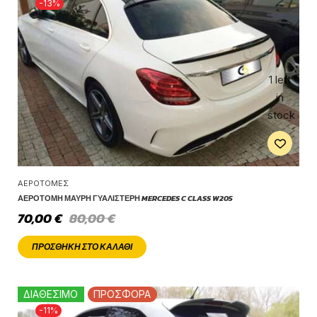
-13%
1 left
in
stock
ΑΕΡΟΤΟΜΈΣ
ΑΕΡΟΤΟΜΉ ΜΑΎΡΗ ΓΥΑΛΙΣΤΕΡΉ MERCEDES C CLASS W205
70,00
€
80,00
€
ΠΡΟΣΘΉΚΗ ΣΤΟ ΚΑΛΆΘΙ
ΔΙΑΘΕΣΙΜΟ
ΠΡΟΣΦΟΡΑ
-11%