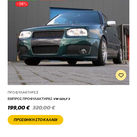
-38%
1 left
in
stock
ΠΡΟΦΥΛΑΚΤΉΡΕΣ
ΕΜΠΡΌΣ ΠΡΟΦΥΛΑΚΤΉΡΑΣ VW GOLF 3
199,00
€
320,00
€
ΠΡΟΣΘΉΚΗ ΣΤΟ ΚΑΛΆΘΙ