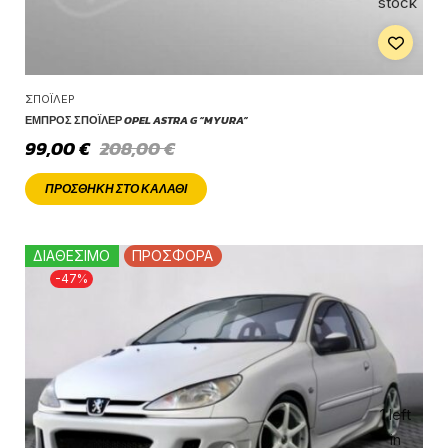
stock
ΣΠΌΙΛΕΡ
ΕΜΠΡΌΣ ΣΠΌΙΛΕΡ OPEL ASTRA G “MYURA”
99,00
€
208,00
€
ΠΡΟΣΘΉΚΗ ΣΤΟ ΚΑΛΆΘΙ
ΔΙΑΘΕΣΙΜΟ
ΠΡΟΣΦΟΡΑ
-47%
1 left
in