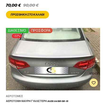
70,00
€
90,00
€
ΠΡΟΣΘΉΚΗ ΣΤΟ ΚΑΛΆΘΙ
ΔΙΑΘΕΣΙΜΟ
ΠΡΟΣΦΟΡΑ
-22%
1 left
in
stock
ΑΕΡΟΤΟΜΈΣ
ΑΕΡΟΤΟΜΉ ΜΑΎΡΗ ΓΥΑΛΙΣΤΕΡΉ AUDI A4 B8 08-15