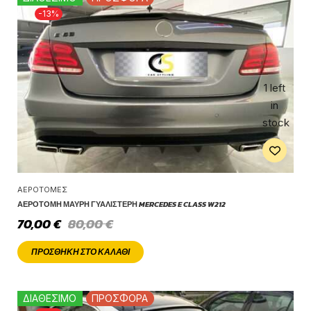
-13%
1 left
in
stock
ΑΕΡΟΤΟΜΈΣ
ΑΕΡΟΤΟΜΉ ΜΑΎΡΗ ΓΥΑΛΙΣΤΕΡΉ MERCEDES E CLASS W212
70,00
€
80,00
€
ΠΡΟΣΘΉΚΗ ΣΤΟ ΚΑΛΆΘΙ
ΔΙΑΘΕΣΙΜΟ
ΠΡΟΣΦΟΡΑ