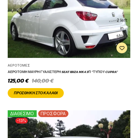
2 left
in
stock
ΑΕΡΟΤΟΜΈΣ
ΑΕΡΟΤΟΜΉ ΜΑΎΡΗ ΓΥΑΛΙΣΤΕΡΉ SEAT IBIZA MK4 3Π “ΤΎΠΟΥ CUPRA”
125,00
€
140,00
€
ΠΡΟΣΘΉΚΗ ΣΤΟ ΚΑΛΆΘΙ
ΔΙΑΘΕΣΙΜΟ
ΠΡΟΣΦΟΡΑ
-13%