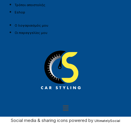
Τρόποι αποστολής
Eshop
Ο λογαριασμός μου
Οι παραγγελίες μου
Social media & sharing icons powered by
UltimatelySocial