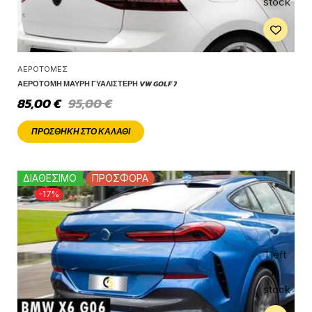
stock
ΑΕΡΟΤΟΜΈΣ
ΑΕΡΟΤΟΜΉ ΜΑΎΡΗ ΓΥΑΛΙΣΤΕΡΉ VW GOLF 7
85,00
€
95,00
€
ΠΡΟΣΘΉΚΗ ΣΤΟ ΚΑΛΆΘΙ
ΔΙΑΘΕΣΙΜΟ
ΠΡΟΣΦΟΡΑ
-17%
1 left
in
stock