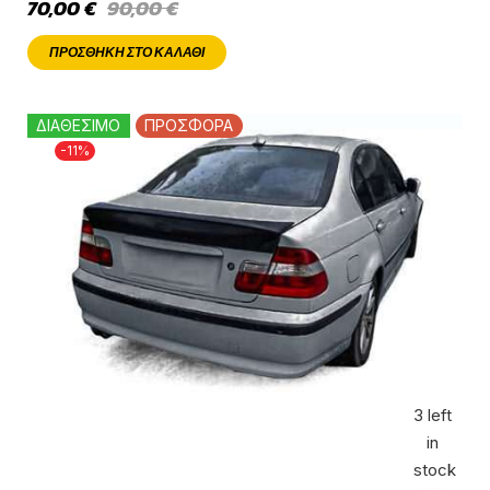
70,00
€
90,00
€
ΠΡΟΣΘΉΚΗ ΣΤΟ ΚΑΛΆΘΙ
ΔΙΑΘΕΣΙΜΟ
ΠΡΟΣΦΟΡΑ
-11%
3 left
in
stock