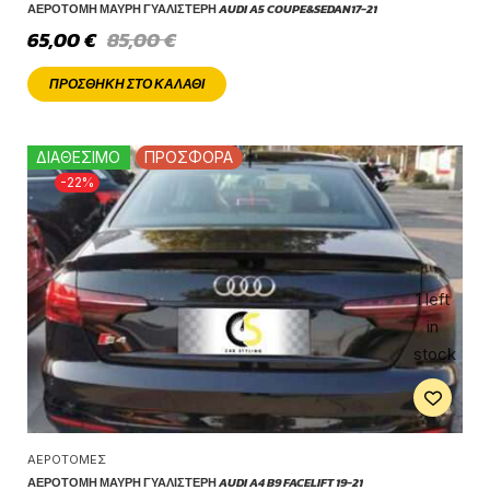
ΑΕΡΟΤΟΜΉ ΜΑΎΡΗ ΓΥΑΛΙΣΤΕΡΉ AUDI A5 COUPE&SEDAN17-21
65,00
€
85,00
€
ΠΡΟΣΘΉΚΗ ΣΤΟ ΚΑΛΆΘΙ
ΔΙΑΘΕΣΙΜΟ
ΠΡΟΣΦΟΡΑ
-22%
1 left
in
stock
ΑΕΡΟΤΟΜΈΣ
ΑΕΡΟΤΟΜΉ ΜΑΎΡΗ ΓΥΑΛΙΣΤΕΡΉ AUDI A4 B9 FACELIFT 19-21