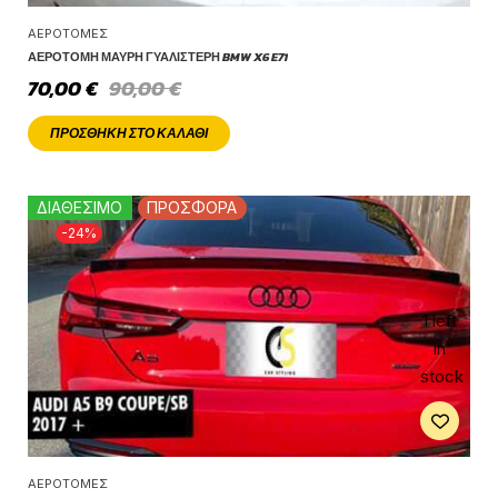
ΑΕΡΟΤΟΜΈΣ
ΑΕΡΟΤΟΜΉ ΜΑΎΡΗ ΓΥΑΛΙΣΤΕΡΉ BMW X6 E71
70,00
€
90,00
€
ΠΡΟΣΘΉΚΗ ΣΤΟ ΚΑΛΆΘΙ
ΔΙΑΘΕΣΙΜΟ
ΠΡΟΣΦΟΡΑ
-24%
1 left
in
stock
ΑΕΡΟΤΟΜΈΣ