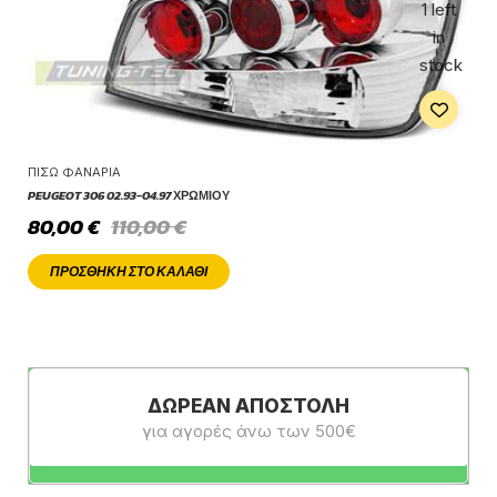
1 left
in
stock
ΠΊΣΩ ΦΑΝΆΡΙΑ
PEUGEOT 306 02.93-04.97 ΧΡΩΜΊΟΥ
80,00
€
110,00
€
ΠΡΟΣΘΉΚΗ ΣΤΟ ΚΑΛΆΘΙ
ΔΩΡΕΆΝ ΑΠΟΣΤΟΛΉ
για αγορές άνω των 500€