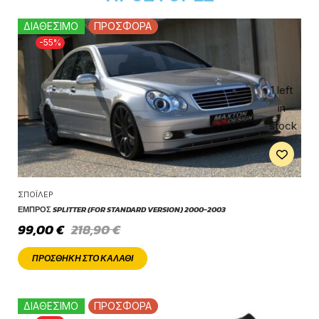
ΔΙΑΘΕΣΙΜΟ
ΠΡΟΣΦΟΡΑ
-55%
1 left
in
stock
ΣΠΌΙΛΕΡ
ΕΜΠΡΌΣ SPLITTER (FOR STANDARD VERSION) 2000-2003
99,00
€
218,90
€
ΠΡΟΣΘΉΚΗ ΣΤΟ ΚΑΛΆΘΙ
ΔΙΑΘΕΣΙΜΟ
ΠΡΟΣΦΟΡΑ