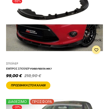
-55%
1 left
in
stock
ΣΠΌΙΛΕΡ
ΕΜΠΡΌΣ ΣΠΌΙΛΕΡ FORD FIESTA MK7
99,00
€
218,90
€
ΠΡΟΣΘΉΚΗ ΣΤΟ ΚΑΛΆΘΙ
ΔΙΑΘΕΣΙΜΟ
ΠΡΟΣΦΟΡΑ
-31%