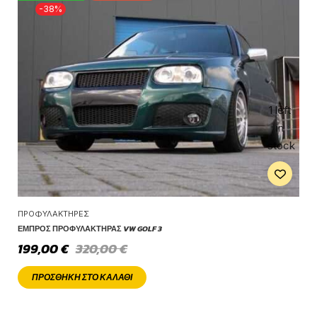
-38%
1 left
in
stock
ΠΡΟΦΥΛΑΚΤΉΡΕΣ
ΕΜΠΡΌΣ ΠΡΟΦΥΛΑΚΤΉΡΑΣ VW GOLF 3
199,00
€
320,00
€
ΠΡΟΣΘΉΚΗ ΣΤΟ ΚΑΛΆΘΙ