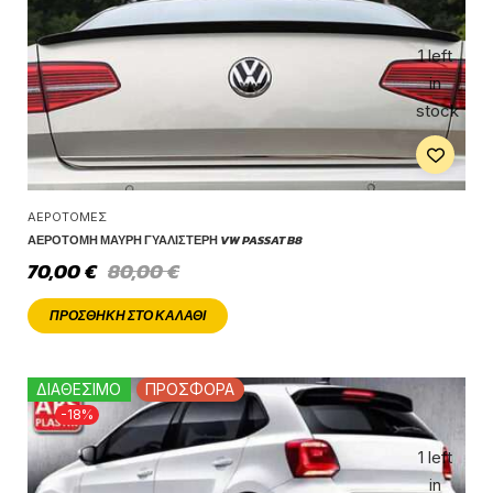
1 left
in
stock
ΑΕΡΟΤΟΜΈΣ
ΑΕΡΟΤΟΜΉ ΜΑΎΡΗ ΓΥΑΛΙΣΤΕΡΉ VW PASSAT B8
70,00
€
80,00
€
ΠΡΟΣΘΉΚΗ ΣΤΟ ΚΑΛΆΘΙ
ΔΙΑΘΕΣΙΜΟ
ΠΡΟΣΦΟΡΑ
-18%
1 left
in