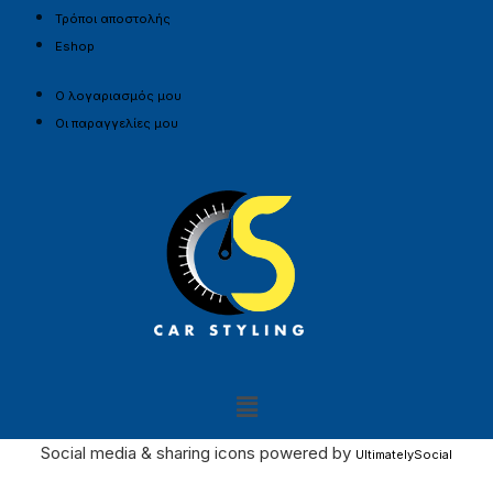
Τρόποι αποστολής
Eshop
Ο λογαριασμός μου
Οι παραγγελίες μου
Social media & sharing icons powered by
UltimatelySocial