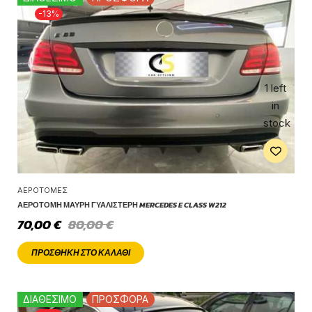
-13%
1 left
in
stock
ΑΕΡΟΤΟΜΈΣ
ΑΕΡΟΤΟΜΉ ΜΑΎΡΗ ΓΥΑΛΙΣΤΕΡΉ MERCEDES E CLASS W212
70,00
€
80,00
€
ΠΡΟΣΘΉΚΗ ΣΤΟ ΚΑΛΆΘΙ
ΔΙΑΘΕΣΙΜΟ
ΠΡΟΣΦΟΡΑ