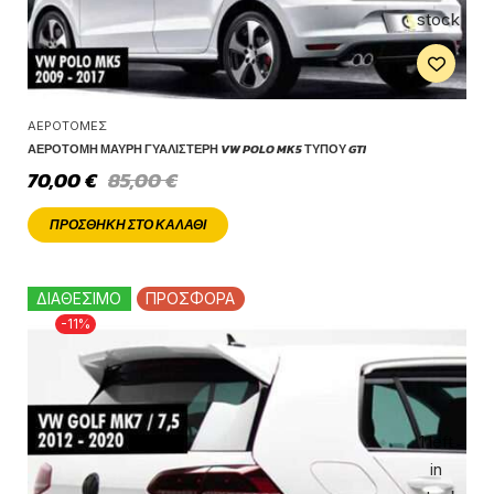
stock
ΑΕΡΟΤΟΜΈΣ
ΑΕΡΟΤΟΜΉ ΜΑΎΡΗ ΓΥΑΛΙΣΤΕΡΉ VW POLO MK5 ΤΎΠΟΥ GTI
70,00
€
85,00
€
ΠΡΟΣΘΉΚΗ ΣΤΟ ΚΑΛΆΘΙ
ΔΙΑΘΕΣΙΜΟ
ΠΡΟΣΦΟΡΑ
-11%
1 left
in