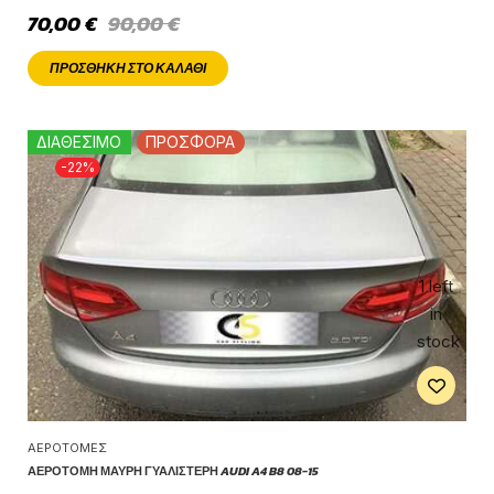
70,00
€
90,00
€
ΠΡΟΣΘΉΚΗ ΣΤΟ ΚΑΛΆΘΙ
ΔΙΑΘΕΣΙΜΟ
ΠΡΟΣΦΟΡΑ
-22%
1 left
in
stock
ΑΕΡΟΤΟΜΈΣ
ΑΕΡΟΤΟΜΉ ΜΑΎΡΗ ΓΥΑΛΙΣΤΕΡΉ AUDI A4 B8 08-15