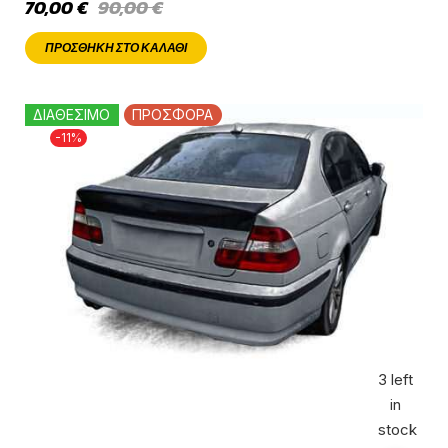
70,00
€
90,00
€
ΠΡΟΣΘΉΚΗ ΣΤΟ ΚΑΛΆΘΙ
ΔΙΑΘΕΣΙΜΟ
ΠΡΟΣΦΟΡΑ
-11%
3 left
in
stock