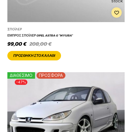
stock
ΣΠΌΙΛΕΡ
ΕΜΠΡΌΣ ΣΠΌΙΛΕΡ OPEL ASTRA G “MYURA”
99,00
€
208,00
€
ΠΡΟΣΘΉΚΗ ΣΤΟ ΚΑΛΆΘΙ
ΔΙΑΘΕΣΙΜΟ
ΠΡΟΣΦΟΡΑ
-47%
1 left
in