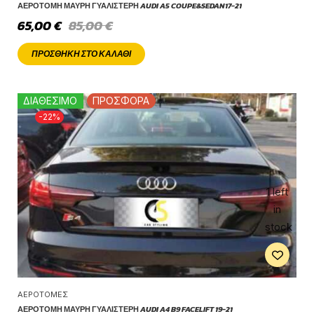
ΑΕΡΟΤΟΜΉ ΜΑΎΡΗ ΓΥΑΛΙΣΤΕΡΉ AUDI A5 COUPE&SEDAN17-21
65,00
€
85,00
€
ΠΡΟΣΘΉΚΗ ΣΤΟ ΚΑΛΆΘΙ
ΔΙΑΘΕΣΙΜΟ
ΠΡΟΣΦΟΡΑ
-22%
1 left
in
stock
ΑΕΡΟΤΟΜΈΣ
ΑΕΡΟΤΟΜΉ ΜΑΎΡΗ ΓΥΑΛΙΣΤΕΡΉ AUDI A4 B9 FACELIFT 19-21