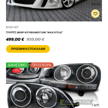
stock
BODY KIT
ΠΛΉΡΕΣ BODY KIT PEUGEOT 206 “MAX STYLE”
499,00
€
933,00
€
ΠΡΟΣΘΉΚΗ ΣΤΟ ΚΑΛΆΘΙ
ΔΙΑΘΕΣΙΜΟ
ΠΡΟΣΦΟΡΑ
-11%
1 left