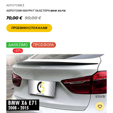
ΑΕΡΟΤΟΜΈΣ
ΑΕΡΟΤΟΜΉ ΜΑΎΡΗ ΓΥΑΛΙΣΤΕΡΉ BMW X6 F16
70,00
€
90,00
€
ΠΡΟΣΘΉΚΗ ΣΤΟ ΚΑΛΆΘΙ
ΔΙΑΘΕΣΙΜΟ
ΠΡΟΣΦΟΡΑ
-22%
1 left
in
stock