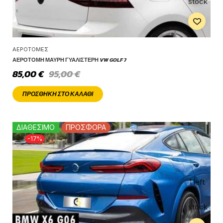
stock
ΑΕΡΟΤΟΜΈΣ
ΑΕΡΟΤΟΜΉ ΜΑΎΡΗ ΓΥΑΛΙΣΤΕΡΉ VW GOLF 7
85,00
€
95,00
€
ΠΡΟΣΘΉΚΗ ΣΤΟ ΚΑΛΆΘΙ
ΔΙΑΘΕΣΙΜΟ
ΠΡΟΣΦΟΡΑ
-17%
1 left
in
stock