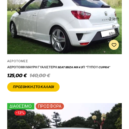
2 left
in
stock
ΑΕΡΟΤΟΜΈΣ
ΑΕΡΟΤΟΜΉ ΜΑΎΡΗ ΓΥΑΛΙΣΤΕΡΉ SEAT IBIZA MK4 3Π “ΤΎΠΟΥ CUPRA”
125,00
€
140,00
€
ΠΡΟΣΘΉΚΗ ΣΤΟ ΚΑΛΆΘΙ
ΔΙΑΘΕΣΙΜΟ
ΠΡΟΣΦΟΡΑ
-13%