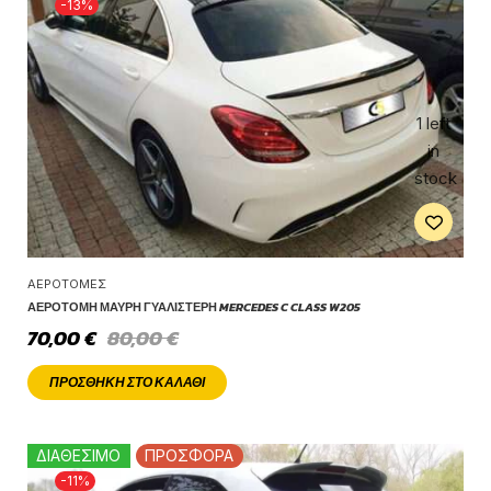
-13%
1 left
in
stock
ΑΕΡΟΤΟΜΈΣ
ΑΕΡΟΤΟΜΉ ΜΑΎΡΗ ΓΥΑΛΙΣΤΕΡΉ MERCEDES C CLASS W205
70,00
€
80,00
€
ΠΡΟΣΘΉΚΗ ΣΤΟ ΚΑΛΆΘΙ
ΔΙΑΘΕΣΙΜΟ
ΠΡΟΣΦΟΡΑ
-11%