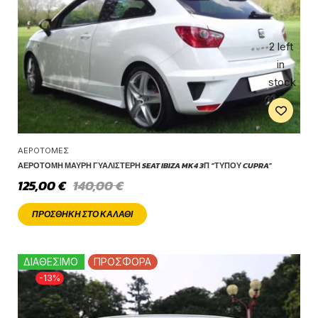
2 left
in
stock
ΑΕΡΟΤΟΜΈΣ
ΑΕΡΟΤΟΜΉ ΜΑΎΡΗ ΓΥΑΛΙΣΤΕΡΉ SEAT IBIZA MK4 3Π “ΤΎΠΟΥ CUPRA”
125,00
€
140,00
€
ΠΡΟΣΘΉΚΗ ΣΤΟ ΚΑΛΆΘΙ
ΔΙΑΘΕΣΙΜΟ
ΠΡΟΣΦΟΡΑ
-13%