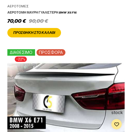
ΑΕΡΟΤΟΜΈΣ
ΑΕΡΟΤΟΜΉ ΜΑΎΡΗ ΓΥΑΛΙΣΤΕΡΉ BMW X6 F16
70,00
€
90,00
€
ΠΡΟΣΘΉΚΗ ΣΤΟ ΚΑΛΆΘΙ
ΔΙΑΘΕΣΙΜΟ
ΠΡΟΣΦΟΡΑ
-22%
1 left
in
stock