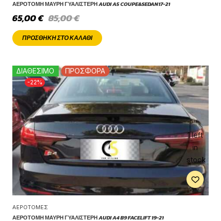
ΑΕΡΟΤΟΜΉ ΜΑΎΡΗ ΓΥΑΛΙΣΤΕΡΉ AUDI A5 COUPE&SEDAN17-21
65,00
€
85,00
€
ΠΡΟΣΘΉΚΗ ΣΤΟ ΚΑΛΆΘΙ
ΔΙΑΘΕΣΙΜΟ
ΠΡΟΣΦΟΡΑ
-22%
1 left
in
stock
ΑΕΡΟΤΟΜΈΣ
ΑΕΡΟΤΟΜΉ ΜΑΎΡΗ ΓΥΑΛΙΣΤΕΡΉ AUDI A4 B9 FACELIFT 19-21