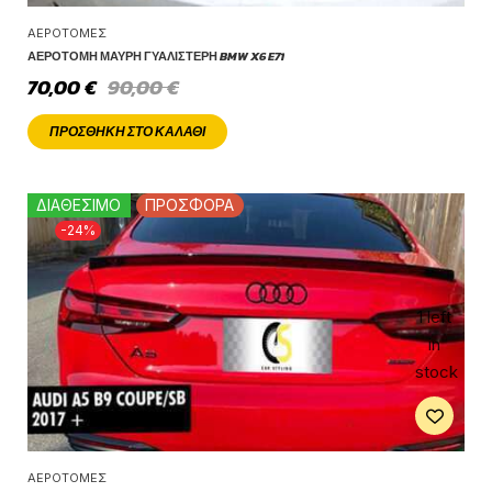
ΑΕΡΟΤΟΜΈΣ
ΑΕΡΟΤΟΜΉ ΜΑΎΡΗ ΓΥΑΛΙΣΤΕΡΉ BMW X6 E71
70,00
€
90,00
€
ΠΡΟΣΘΉΚΗ ΣΤΟ ΚΑΛΆΘΙ
ΔΙΑΘΕΣΙΜΟ
ΠΡΟΣΦΟΡΑ
-24%
1 left
in
stock
ΑΕΡΟΤΟΜΈΣ