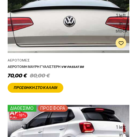
1 left
in
stock
ΑΕΡΟΤΟΜΈΣ
ΑΕΡΟΤΟΜΉ ΜΑΎΡΗ ΓΥΑΛΙΣΤΕΡΉ VW PASSAT B8
70,00
€
80,00
€
ΠΡΟΣΘΉΚΗ ΣΤΟ ΚΑΛΆΘΙ
ΔΙΑΘΕΣΙΜΟ
ΠΡΟΣΦΟΡΑ
-18%
1 left
in