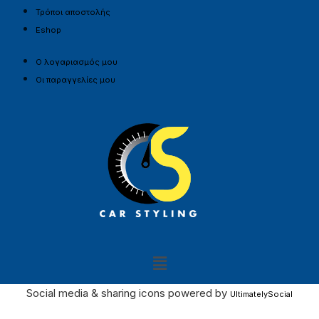
Τρόποι αποστολής
Eshop
Ο λογαριασμός μου
Οι παραγγελίες μου
Social media & sharing icons powered by
UltimatelySocial