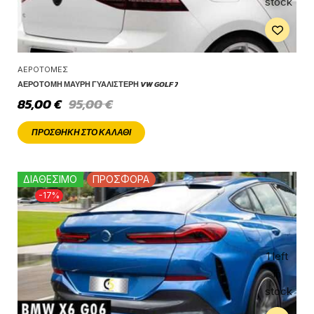
stock
ΑΕΡΟΤΟΜΈΣ
ΑΕΡΟΤΟΜΉ ΜΑΎΡΗ ΓΥΑΛΙΣΤΕΡΉ VW GOLF 7
85,00
€
95,00
€
ΠΡΟΣΘΉΚΗ ΣΤΟ ΚΑΛΆΘΙ
ΔΙΑΘΕΣΙΜΟ
ΠΡΟΣΦΟΡΑ
-17%
1 left
in
stock