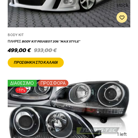
stock
BODY KIT
ΠΛΉΡΕΣ BODY KIT PEUGEOT 206 “MAX STYLE”
499,00
€
933,00
€
ΠΡΟΣΘΉΚΗ ΣΤΟ ΚΑΛΆΘΙ
ΔΙΑΘΕΣΙΜΟ
ΠΡΟΣΦΟΡΑ
-11%
1 left