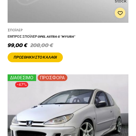
stock
ΣΠΌΙΛΕΡ
ΕΜΠΡΌΣ ΣΠΌΙΛΕΡ OPEL ASTRA G “MYURA”
99,00
€
208,00
€
ΠΡΟΣΘΉΚΗ ΣΤΟ ΚΑΛΆΘΙ
ΔΙΑΘΕΣΙΜΟ
ΠΡΟΣΦΟΡΑ
-47%
1 left
in