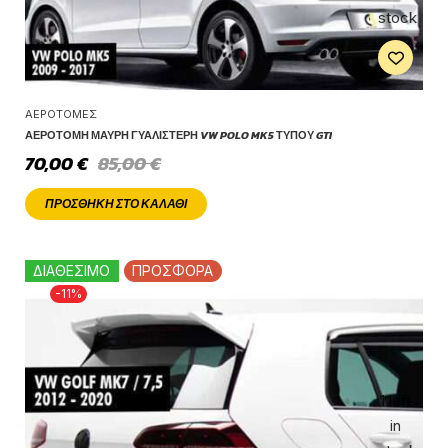
stock
ΑΕΡΟΤΟΜΈΣ
ΑΕΡΟΤΟΜΉ ΜΑΎΡΗ ΓΥΑΛΙΣΤΕΡΉ VW POLO MK5 ΤΎΠΟΥ GTI
70,00
€
85,00
€
ΠΡΟΣΘΉΚΗ ΣΤΟ ΚΑΛΆΘΙ
ΔΙΑΘΕΣΙΜΟ
ΠΡΟΣΦΟΡΑ
-11%
1 left
in