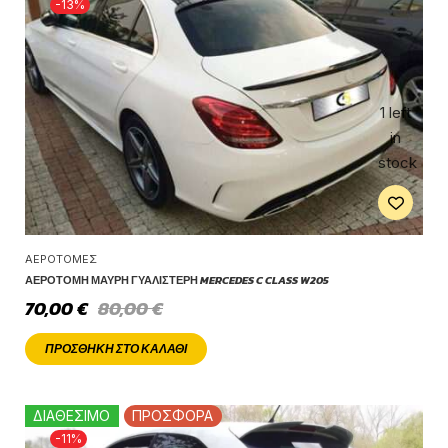
-13%
1 left
in
stock
ΑΕΡΟΤΟΜΈΣ
ΑΕΡΟΤΟΜΉ ΜΑΎΡΗ ΓΥΑΛΙΣΤΕΡΉ MERCEDES C CLASS W205
70,00
€
80,00
€
ΠΡΟΣΘΉΚΗ ΣΤΟ ΚΑΛΆΘΙ
ΔΙΑΘΕΣΙΜΟ
ΠΡΟΣΦΟΡΑ
-11%