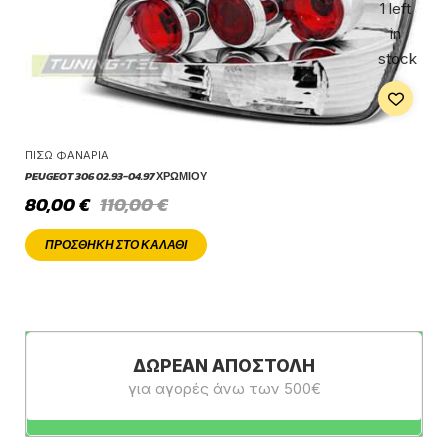
1 left
in
stock
ΠΊΣΩ ΦΑΝΆΡΙΑ
PEUGEOT 306 02.93-04.97 ΧΡΩΜΊΟΥ
80,00
€
110,00
€
ΠΡΟΣΘΉΚΗ ΣΤΟ ΚΑΛΆΘΙ
ΔΩΡΕΆΝ ΑΠΟΣΤΟΛΉ
για αγορές άνω των 500€