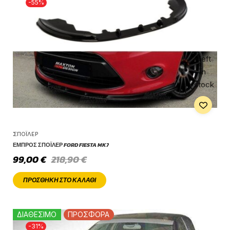
-55%
1 left
in
stock
ΣΠΌΙΛΕΡ
ΕΜΠΡΌΣ ΣΠΌΙΛΕΡ FORD FIESTA MK7
99,00
€
218,90
€
ΠΡΟΣΘΉΚΗ ΣΤΟ ΚΑΛΆΘΙ
ΔΙΑΘΕΣΙΜΟ
ΠΡΟΣΦΟΡΑ
-31%