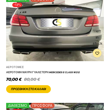
-13%
1 left
in
stock
ΑΕΡΟΤΟΜΈΣ
ΑΕΡΟΤΟΜΉ ΜΑΎΡΗ ΓΥΑΛΙΣΤΕΡΉ MERCEDES E CLASS W212
70,00
€
80,00
€
ΠΡΟΣΘΉΚΗ ΣΤΟ ΚΑΛΆΘΙ
ΔΙΑΘΕΣΙΜΟ
ΠΡΟΣΦΟΡΑ