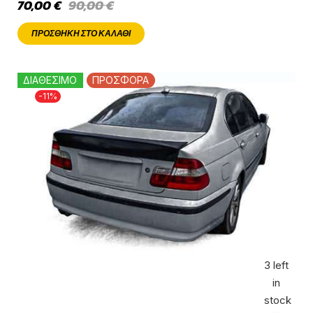
70,00
€
90,00
€
ΠΡΟΣΘΉΚΗ ΣΤΟ ΚΑΛΆΘΙ
ΔΙΑΘΕΣΙΜΟ
ΠΡΟΣΦΟΡΑ
-11%
3 left
in
stock