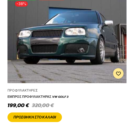
-38%
1 left
in
stock
ΠΡΟΦΥΛΑΚΤΉΡΕΣ
ΕΜΠΡΌΣ ΠΡΟΦΥΛΑΚΤΉΡΑΣ VW GOLF 3
199,00
€
320,00
€
ΠΡΟΣΘΉΚΗ ΣΤΟ ΚΑΛΆΘΙ