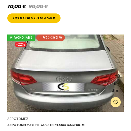
70,00
€
90,00
€
ΠΡΟΣΘΉΚΗ ΣΤΟ ΚΑΛΆΘΙ
ΔΙΑΘΕΣΙΜΟ
ΠΡΟΣΦΟΡΑ
-22%
1 left
in
stock
ΑΕΡΟΤΟΜΈΣ
ΑΕΡΟΤΟΜΉ ΜΑΎΡΗ ΓΥΑΛΙΣΤΕΡΉ AUDI A4 B8 08-15