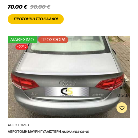
70,00
€
90,00
€
ΠΡΟΣΘΉΚΗ ΣΤΟ ΚΑΛΆΘΙ
ΔΙΑΘΕΣΙΜΟ
ΠΡΟΣΦΟΡΑ
-22%
1 left
in
stock
ΑΕΡΟΤΟΜΈΣ
ΑΕΡΟΤΟΜΉ ΜΑΎΡΗ ΓΥΑΛΙΣΤΕΡΉ AUDI A4 B8 08-15