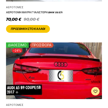
ΑΕΡΟΤΟΜΈΣ
ΑΕΡΟΤΟΜΉ ΜΑΎΡΗ ΓΥΑΛΙΣΤΕΡΉ BMW X6 E71
70,00
€
90,00
€
ΠΡΟΣΘΉΚΗ ΣΤΟ ΚΑΛΆΘΙ
ΔΙΑΘΕΣΙΜΟ
ΠΡΟΣΦΟΡΑ
-24%
1 left
in
stock
ΑΕΡΟΤΟΜΈΣ