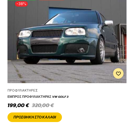
-38%
1 left
in
stock
ΠΡΟΦΥΛΑΚΤΉΡΕΣ
ΕΜΠΡΌΣ ΠΡΟΦΥΛΑΚΤΉΡΑΣ VW GOLF 3
199,00
€
320,00
€
ΠΡΟΣΘΉΚΗ ΣΤΟ ΚΑΛΆΘΙ