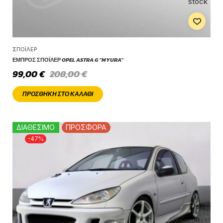
stock
ΣΠΌΙΛΕΡ
ΕΜΠΡΌΣ ΣΠΌΙΛΕΡ OPEL ASTRA G “MYURA”
99,00
€
208,00
€
ΠΡΟΣΘΉΚΗ ΣΤΟ ΚΑΛΆΘΙ
ΔΙΑΘΕΣΙΜΟ
ΠΡΟΣΦΟΡΑ
-47%
1 left
in