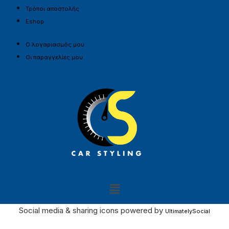
Τρόποι αποστολής
Eshop
Ο λογαριασμός μου
Οι παραγγελίες μου
Social media & sharing icons powered by
UltimatelySocial