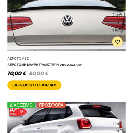
1 left
in
stock
ΑΕΡΟΤΟΜΈΣ
ΑΕΡΟΤΟΜΉ ΜΑΎΡΗ ΓΥΑΛΙΣΤΕΡΉ VW PASSAT B8
70,00
€
80,00
€
ΠΡΟΣΘΉΚΗ ΣΤΟ ΚΑΛΆΘΙ
ΔΙΑΘΕΣΙΜΟ
ΠΡΟΣΦΟΡΑ
-18%
1 left
in