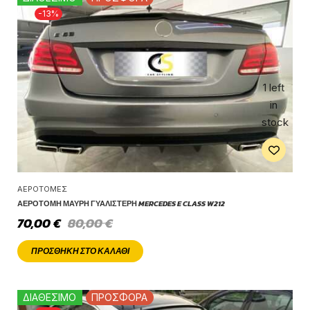
-13%
1 left
in
stock
ΑΕΡΟΤΟΜΈΣ
ΑΕΡΟΤΟΜΉ ΜΑΎΡΗ ΓΥΑΛΙΣΤΕΡΉ MERCEDES E CLASS W212
70,00
€
80,00
€
ΠΡΟΣΘΉΚΗ ΣΤΟ ΚΑΛΆΘΙ
ΔΙΑΘΕΣΙΜΟ
ΠΡΟΣΦΟΡΑ