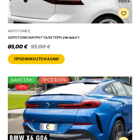
stock
ΑΕΡΟΤΟΜΈΣ
ΑΕΡΟΤΟΜΉ ΜΑΎΡΗ ΓΥΑΛΙΣΤΕΡΉ VW GOLF 7
85,00
€
95,00
€
ΠΡΟΣΘΉΚΗ ΣΤΟ ΚΑΛΆΘΙ
ΔΙΑΘΕΣΙΜΟ
ΠΡΟΣΦΟΡΑ
-17%
1 left
in
stock