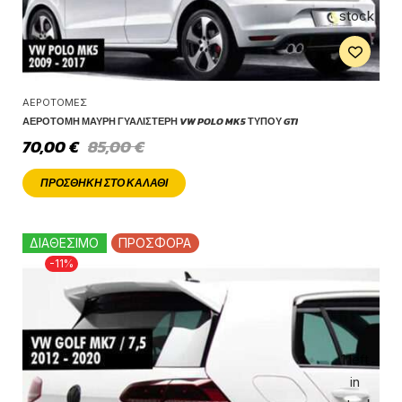
stock
ΑΕΡΟΤΟΜΈΣ
ΑΕΡΟΤΟΜΉ ΜΑΎΡΗ ΓΥΑΛΙΣΤΕΡΉ VW POLO MK5 ΤΎΠΟΥ GTI
70,00
€
85,00
€
ΠΡΟΣΘΉΚΗ ΣΤΟ ΚΑΛΆΘΙ
ΔΙΑΘΕΣΙΜΟ
ΠΡΟΣΦΟΡΑ
-11%
1 left
in