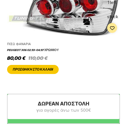
1 left
in
stock
ΠΊΣΩ ΦΑΝΆΡΙΑ
PEUGEOT 306 02.93-04.97 ΧΡΩΜΊΟΥ
80,00
€
110,00
€
ΠΡΟΣΘΉΚΗ ΣΤΟ ΚΑΛΆΘΙ
ΔΩΡΕΆΝ ΑΠΟΣΤΟΛΉ
για αγορές άνω των 500€