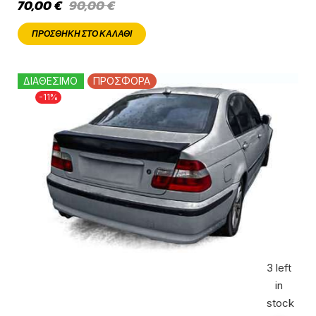
70,00
€
90,00
€
ΠΡΟΣΘΉΚΗ ΣΤΟ ΚΑΛΆΘΙ
ΔΙΑΘΕΣΙΜΟ
ΠΡΟΣΦΟΡΑ
-11%
3 left
in
stock