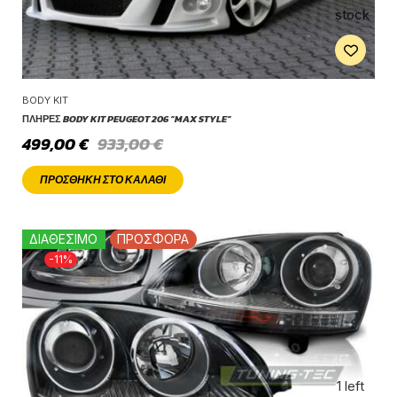
stock
BODY KIT
ΠΛΉΡΕΣ BODY KIT PEUGEOT 206 “MAX STYLE”
499,00
€
933,00
€
ΠΡΟΣΘΉΚΗ ΣΤΟ ΚΑΛΆΘΙ
ΔΙΑΘΕΣΙΜΟ
ΠΡΟΣΦΟΡΑ
-11%
1 left