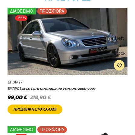
ΔΙΑΘΕΣΙΜΟ
ΠΡΟΣΦΟΡΑ
-55%
1 left
in
stock
ΣΠΌΙΛΕΡ
ΕΜΠΡΌΣ SPLITTER (FOR STANDARD VERSION) 2000-2003
99,00
€
218,90
€
ΠΡΟΣΘΉΚΗ ΣΤΟ ΚΑΛΆΘΙ
ΔΙΑΘΕΣΙΜΟ
ΠΡΟΣΦΟΡΑ