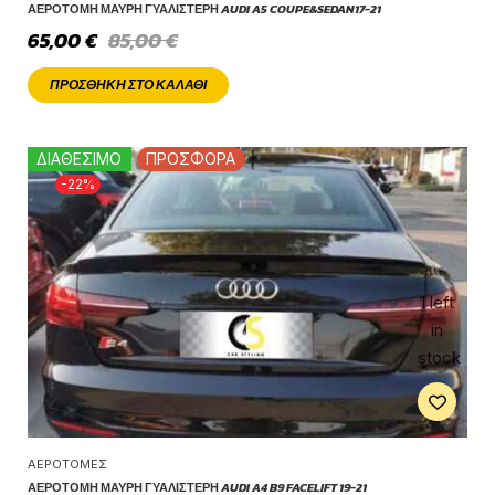
ΑΕΡΟΤΟΜΉ ΜΑΎΡΗ ΓΥΑΛΙΣΤΕΡΉ AUDI A5 COUPE&SEDAN17-21
65,00
€
85,00
€
ΠΡΟΣΘΉΚΗ ΣΤΟ ΚΑΛΆΘΙ
ΔΙΑΘΕΣΙΜΟ
ΠΡΟΣΦΟΡΑ
-22%
1 left
in
stock
ΑΕΡΟΤΟΜΈΣ
ΑΕΡΟΤΟΜΉ ΜΑΎΡΗ ΓΥΑΛΙΣΤΕΡΉ AUDI A4 B9 FACELIFT 19-21