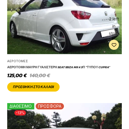
2 left
in
stock
ΑΕΡΟΤΟΜΈΣ
ΑΕΡΟΤΟΜΉ ΜΑΎΡΗ ΓΥΑΛΙΣΤΕΡΉ SEAT IBIZA MK4 3Π “ΤΎΠΟΥ CUPRA”
125,00
€
140,00
€
ΠΡΟΣΘΉΚΗ ΣΤΟ ΚΑΛΆΘΙ
ΔΙΑΘΕΣΙΜΟ
ΠΡΟΣΦΟΡΑ
-13%