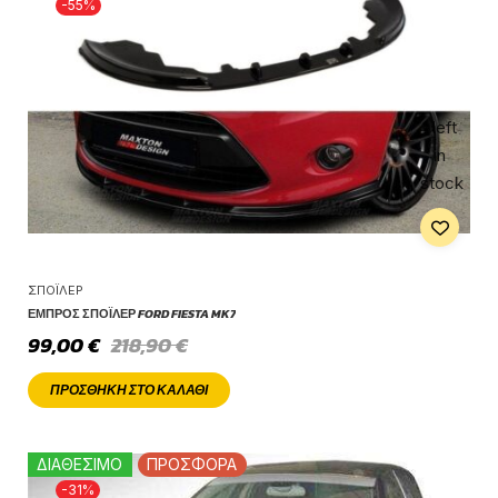
-55%
1 left
in
stock
ΣΠΌΙΛΕΡ
ΕΜΠΡΌΣ ΣΠΌΙΛΕΡ FORD FIESTA MK7
99,00
€
218,90
€
ΠΡΟΣΘΉΚΗ ΣΤΟ ΚΑΛΆΘΙ
ΔΙΑΘΕΣΙΜΟ
ΠΡΟΣΦΟΡΑ
-31%