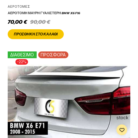
ΑΕΡΟΤΟΜΈΣ
ΑΕΡΟΤΟΜΉ ΜΑΎΡΗ ΓΥΑΛΙΣΤΕΡΉ BMW X6 F16
70,00
€
90,00
€
ΠΡΟΣΘΉΚΗ ΣΤΟ ΚΑΛΆΘΙ
ΔΙΑΘΕΣΙΜΟ
ΠΡΟΣΦΟΡΑ
-22%
1 left
in
stock