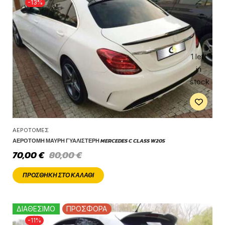
-13%
1 left
in
stock
ΑΕΡΟΤΟΜΈΣ
ΑΕΡΟΤΟΜΉ ΜΑΎΡΗ ΓΥΑΛΙΣΤΕΡΉ MERCEDES C CLASS W205
70,00
€
80,00
€
ΠΡΟΣΘΉΚΗ ΣΤΟ ΚΑΛΆΘΙ
ΔΙΑΘΕΣΙΜΟ
ΠΡΟΣΦΟΡΑ
-11%