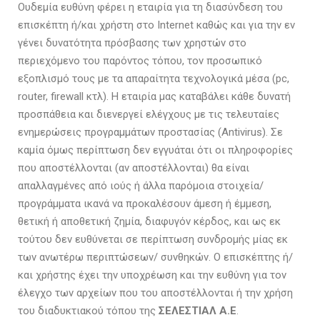
Ουδεμία ευθύνη φέρει η εταιρία για τη διασύνδεση του
επισκέπτη ή/και χρήστη στο Internet καθώς και για την εν
γένει δυνατότητα πρόσβασης των χρηστών στο
περιεχόμενο του παρόντος τόπου, τον προσωπικό
εξοπλισμό τους με τα απαραίτητα τεχνολογικά μέσα (pc,
router, firewall κτλ). Η εταιρία μας καταβάλει κάθε δυνατή
προσπάθεια και διενεργεί ελέγχους με τις τελευταίες
ενημερώσεις προγραμμάτων προστασίας (Antivirus). Σε
καμία όμως περίπτωση δεν εγγυάται ότι οι πληροφορίες
που αποστέλλονται (αν αποστέλλονται) θα είναι
απαλλαγμένες από ιούς ή άλλα παρόμοια στοιχεία/
προγράμματα ικανά να προκαλέσουν άμεση ή έμμεση,
θετική ή αποθετική ζημία, διαφυγόν κέρδος, και ως εκ
τούτου δεν ευθύνεται σε περίπτωση συνδρομής μίας εκ
των ανωτέρω περιπτώσεων/ συνθηκών. Ο επισκέπτης ή/
και χρήστης έχει την υποχρέωση και την ευθύνη για τον
έλεγχο των αρχείων που του αποστέλλονται ή την χρήση
του διαδυκτιακού τόπου της
ΣΕΛΕΣΤΙΑΛ Α.Ε
.