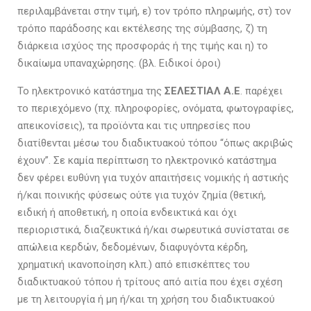
περιλαμβάνεται στην τιμή, ε) τον τρόπο πληρωμής, στ) τον
τρόπο παράδοσης και εκτέλεσης της σύμβασης, ζ) τη
διάρκεια ισχύος της προσφοράς ή της τιμής και η) το
δικαίωμα υπαναχώρησης. (βλ. Ειδικοί όροι)
Το ηλεκτρονικό κατάστημα της
ΣΕΛΕΣΤΙΑΛ Α.Ε
. παρέχει
το περιεχόμενο (πχ. πληροφορίες, ονόματα, φωτογραφίες,
απεικονίσεις), τα προϊόντα και τις υπηρεσίες που
διατίθενται μέσω του διαδικτυακού τόπου “όπως ακριβώς
έχουν”. Σε καμία περίπτωση το ηλεκτρονικό κατάστημα
δεν φέρει ευθύνη για τυχόν απαιτήσεις νομικής ή αστικής
ή/και ποινικής φύσεως ούτε για τυχόν ζημία (θετική,
ειδική ή αποθετική, η οποία ενδεικτικά και όχι
περιοριστικά, διαζευκτικά ή/και σωρευτικά συνίσταται σε
απώλεια κερδών, δεδομένων, διαφυγόντα κέρδη,
χρηματική ικανοποίηση κλπ.) από επισκέπτες του
διαδικτυακού τόπου ή τρίτους από αιτία που έχει σχέση
με τη λειτουργία ή μη ή/και τη χρήση του διαδικτυακού