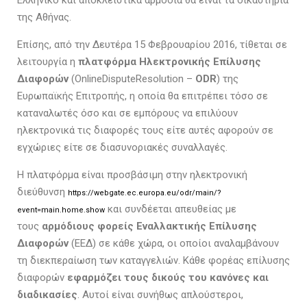
της Αθήνας.
Επίσης, από την Δευτέρα 15 Φεβρουαρίου 2016, τίθεται σε
λειτουργία η
πλατφόρμα Ηλεκτρονικής Επίλυσης
Διαφορών
(OnlineDisputeResolution –
ODR
) της
Ευρωπαϊκής Επιτροπής, η οποία θα επιτρέπει τόσο σε
καταναλωτές όσο και σε εμπόρους να επιλύουν
ηλεκτρονικά τις διαφορές τους είτε αυτές αφορούν σε
εγχώριες είτε σε διασυνοριακές συναλλαγές.
Η πλατφόρμα είναι προσβάσιμη στην ηλεκτρονική
διεύθυνση
https://webgate.ec.europa.eu/odr/main/?
και συνδέεται απευθείας με
event=main.home.show
τους
αρμόδιους φορείς Εναλλακτικής Επίλυσης
Διαφορών
(ΕΕΔ) σε κάθε χώρα, οι οποίοι αναλαμβάνουν
τη διεκπεραίωση των καταγγελιών. Κάθε φορέας επίλυσης
διαφορών
εφαρμόζει τους δικούς του κανόνες και
διαδικασίες
. Αυτοί είναι συνήθως απλούστεροι,