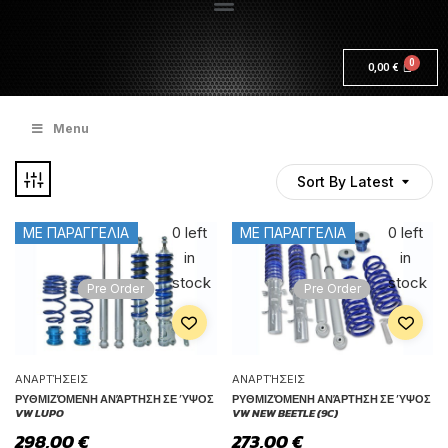
0,00
€
Menu
Sort By Latest
Only
Only
0 left
0 left
ΜΕ ΠΑΡΑΓΓΕΛΙΑ
ΜΕ ΠΑΡΑΓΓΕΛΙΑ
in
in
stock
stock
Pre Order
Pre Order
ΑΝΑΡΤΉΣΕΙΣ
ΑΝΑΡΤΉΣΕΙΣ
ΡΥΘΜΙΖΌΜΕΝΗ ΑΝΆΡΤΗΣΗ ΣΕ ΎΨΟΣ
ΡΥΘΜΙΖΌΜΕΝΗ ΑΝΆΡΤΗΣΗ ΣΕ ΎΨΟΣ
VW LUPO
VW NEW BEETLE (9C)
298,00
€
273,00
€