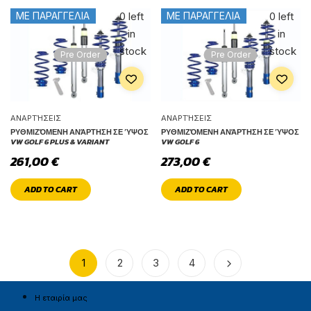
0 left
0 left
ΜΕ ΠΑΡΑΓΓΕΛΙΑ
ΜΕ ΠΑΡΑΓΓΕΛΙΑ
in
in
stock
stock
Pre Order
Pre Order
ΑΝΑΡΤΉΣΕΙΣ
ΑΝΑΡΤΉΣΕΙΣ
ΡΥΘΜΙΖΌΜΕΝΗ ΑΝΆΡΤΗΣΗ ΣΕ ΎΨΟΣ
ΡΥΘΜΙΖΌΜΕΝΗ ΑΝΆΡΤΗΣΗ ΣΕ ΎΨΟΣ
VW GOLF 6 PLUS & VARIANT
VW GOLF 6
261,00
€
273,00
€
ADD TO CART
ADD TO CART
1
2
3
4
Η εταιρία μας