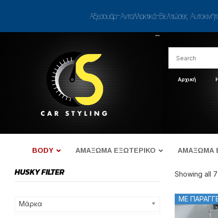
Αξεσουάρ-Ανταλλακτικά-Βελτιώσεις Αυτοκινή
Αρχική
BODY
ΑΜΑΞΩΜΑ ΕΞΩΤΕΡΙΚΟ
ΑΜΑΞΩΜΑ 
HUSKY FILTER
Showing all 7
ΜΕ ΠΑΡΑΓΓ
Μάρκα