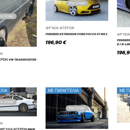
Pre Order
re Order
ΦΡΎΔΙΑ ΦΤΕΡΏΝ
FENDERS EXTENSION FORD FOCUS ST MK3
ΦΡΎΔΙ
FENDER
196,90
€
R / R-LI
196,
ΏΝ
ΕΡΏΝ VW TRANSPORTER
ΕΛΙΑ
ΜΕ ΠΑΡΑΓΓΕΛΙΑ
ΜΕ Π
re Order
Pre Order
ΏΝ
 ΦΡΎΔΙΑ ΦΤΕΡΏΝ BMW