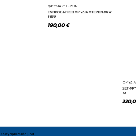
ΦΡΎΔΙΑ ΦΤΕΡΏΝ
ΕΜΠΡΌΣ & ΠΊΣΩ ΦΡΎΔΙΑ ΦΤΕΡΏΝ BMW
3 E30
190,00
€
ΦΡΎΔΙ
ΣΕΤ ΦΡ
T3
220,
Ο λογαριασμός μου