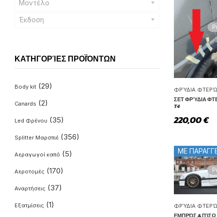
Μοντέλο
Έκδοση
P
ΚΑΤΗΓΟΡΊΕΣ ΠΡΟΪΌΝΤΩΝ
(29)
Body kit
ΦΡΎΔΙΑ ΦΤΕΡ
ΣΕΤ ΦΡΎΔΙΑ ΦΤ
(2)
Canards
T4
220,00
€
(35)
Led Φρένου
(356)
Splitter Μαρσπιέ
ΜΕ ΠΑΡΑΓΓ
(5)
Αεραγωγοί καπό
P
(170)
Αεροτομές
(37)
Αναρτήσεις
(1)
Εξατμίσεις
ΦΡΎΔΙΑ ΦΤΕΡ
ΕΜΠΡΌΣ & ΠΊΣΩ