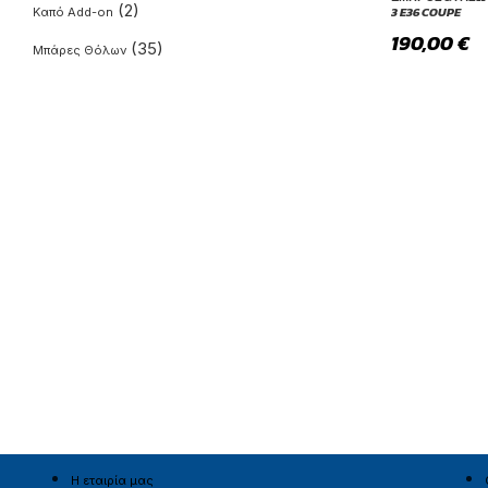
(2)
3 E36 COUPE
Καπό Add-on
190,00
€
(35)
Μπάρες Θόλων
(748)
Πίσω Splitter
(140)
Πίσω Γωνίες
(5)
Πίσω Πλευρικά Flaps
(326)
Πίσω ποδιά
(4)
Πλαίσιο για φώτα
(1)
Πλευρικοι αεραγωγοί
(730)
Προέκταση Αεροτομής
(1)
Προέκταση καπό
(83)
Προφυλακτήρες
(3094)
Σπόιλερ
(101)
Led Πινακίδας
Η εταιρία μας