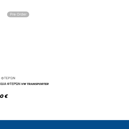
Pre Order
Α ΦΤΕΡΏΝ
ΎΔΙΑ ΦΤΕΡΏΝ VW TRANSPORTER
00
€