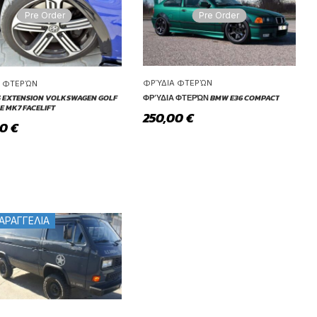
Pre Order
Pre Order
ΦΡΎΔΙΑ ΦΤΕΡΏΝ
Α ΦΤΕΡΏΝ
S EXTENSION VOLKSWAGEN GOLF
ΦΡΎΔΙΑ ΦΤΕΡΏΝ BMW E36 COMPACT
NE MK7 FACELIFT
250,00
€
90
€
ΑΡΑΓΓΕΛΙΑ