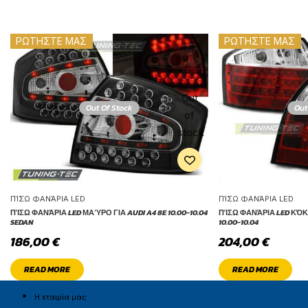
ΡΩΤΗΣΤΕ ΜΑΣ
ΡΩΤΗΣΤΕ ΜΑΣ
Out
Out Of Stock
Out
of
stock
ΠΊΣΩ ΦΑΝΆΡΙΑ LED
ΠΊΣΩ ΦΑΝΆΡΙΑ LED
ΠΊΣΩ ΦΑΝΆΡΙΑ LED ΜΑΎΡΟ ΓΙΑ AUDI A4 8E 10.00-10.04
ΠΊΣΩ ΦΑΝΆΡΙΑ LED ΚΌΚ
SEDAN
10.00-10.04
186,00
€
204,00
€
READ MORE
READ MORE
Η εταιρία μας