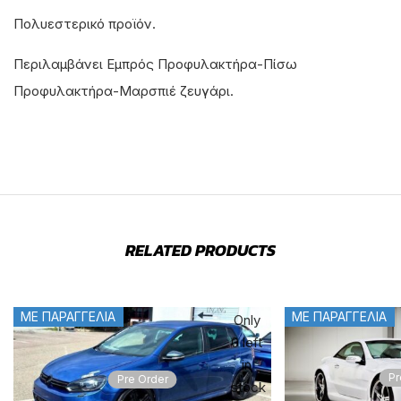
Πολυεστερικό προϊόν.
Περιλαμβάνει Εμπρός Προφυλακτήρα-Πίσω
Προφυλακτήρα-Μαρσπιέ ζευγάρι.
RELATED PRODUCTS
ΜΕ ΠΑΡΑΓΓΕΛΙΑ
ΜΕ ΠΑΡΑΓΓΕΛΙΑ
Only
0 left
in
Pr
Pre Order
stock