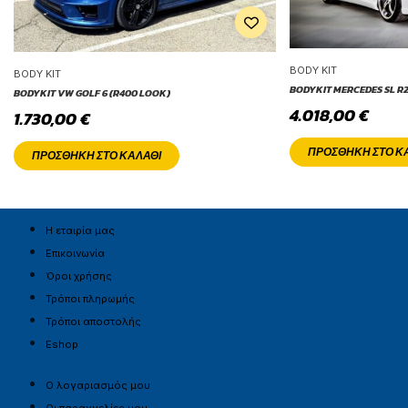
BODY KIT
BODY KIT
BODYKIT MERCEDES SL R
BODYKIT VW GOLF 6 (R400 LOOK)
4.018,00
€
1.730,00
€
ΠΡΟΣΘΉΚΗ ΣΤΟ Κ
ΠΡΟΣΘΉΚΗ ΣΤΟ ΚΑΛΆΘΙ
Η εταιρία μας
Επικοινωνία
Όροι χρήσης
Τρόποι πληρωμής
Τρόποι αποστολής
Eshop
Ο λογαριασμός μου
Οι παραγγελίες μου