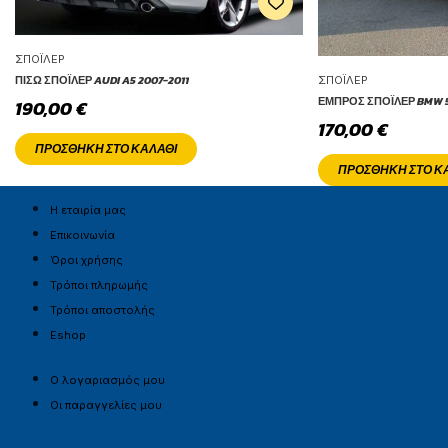
ΣΠΌΙΛΕΡ
ΠΊΣΩ ΣΠΌΙΛΕΡ AUDI A5 2007-2011
ΣΠΌΙΛΕΡ
ΕΜΠΡΌΣ ΣΠΌΙΛΕΡ BMW 5
190,00
€
170,00
€
ΠΡΟΣΘΉΚΗ ΣΤΟ ΚΑΛΆΘΙ
ΠΡΟΣΘΉΚΗ ΣΤΟ Κ
Η εταιρία μας
Επικοινωνία
Όροι χρήσης
Τρόποι πληρωμής
Τρόποι αποστολής
Eshop
Ο λογαριασμός μου
Οι παραγγελίες μου