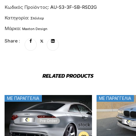
Κωδικός Προϊόντος:
AU-S3-3F-SB-RSD2G
Κατηγορία:
Σπόιλερ
Μάρκα:
Maxton Design
Share :
RELATED PRODUCTS
ΜΕ ΠΑΡΑΓΓΕΛΙΑ
ΜΕ ΠΑΡΑΓΓΕΛΙΑ
Only
0 left
in
Pre Order
Pr
stock